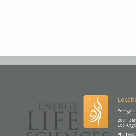
Locati
Energy Li
2001 Barr
Los Ange
Ph, Text